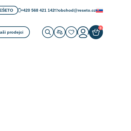
+420 568 421 142
obchod@reseto.cz
ŘEŠETO
Slovenčina
0
aši prodejci