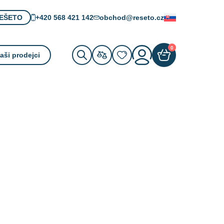
+420 568 421 142
obchod@reseto.cz
ŘEŠETO
Slovenčina
0
aši prodejci