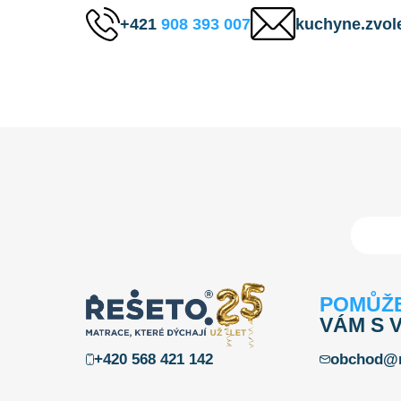
+421
908 393 007
kuchyne.zvo
POMŮŽ
VÁM S 
+420 568 421 142
obchod@r