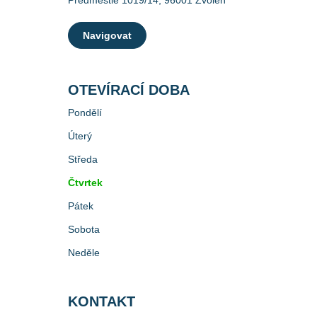
Predmestie 1019/14, 96001 Zvolen
Navigovat
OTEVÍRACÍ DOBA
Pondělí
Úterý
Středa
Čtvrtek
Pátek
Sobota
Neděle
KONTAKT