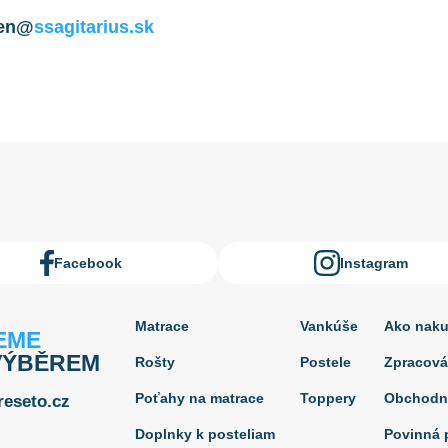
len@
ssagitarius.sk
Facebook
Instagram
Matrace
Vankúše
Ako nak
EME
VÝBĚREM
Rošty
Postele
Zpracová
Poťahy na matrace
Toppery
Obchodn
eseto.cz
Doplnky k posteliam
Povinná p