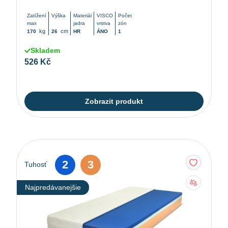
Zatížení
Výška
Materiál
VISCO
Počet
max
jadra
vrstva
zón
kg
cm
170
26
HR
ÁNO
1
Skladem
526 Kč
Zobrazit produkt
2
3
Tuhosť
Najpredávanejšie