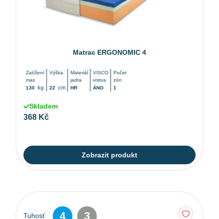
Matrac ERGONOMIC 4
Zatížení
Výška
Materiál
VISCO
Počet
max
jadra
vrstva
zón
kg
cm
130
22
HR
ÁNO
1
Skladem
368 Kč
Zobrazit produkt
4
3
Tuhosť