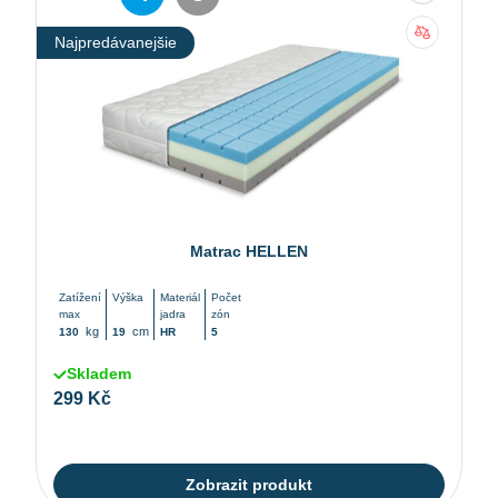
Najpredávanejšie
Matrac HELLEN
Zatížení
Výška
Materiál
Počet
max
jadra
zón
kg
cm
130
19
HR
5
Skladem
299 Kč
Zobrazit produkt