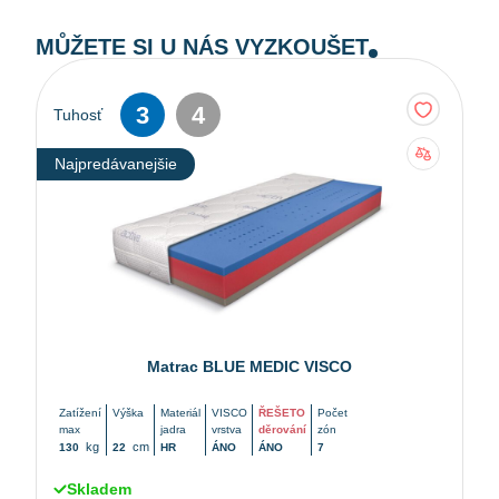
MŮŽETE SI U NÁS VYZKOUŠET
3
4
Tuhosť
Najpredávanejšie
Matrac BLUE MEDIC VISCO
Zatížení
Výška
Materiál
VISCO
ŘEŠETO
Počet
max
jadra
vrstva
děrování
zón
kg
cm
130
22
HR
ÁNO
ÁNO
7
Skladem