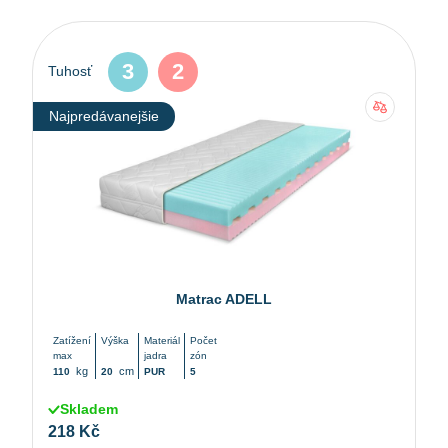
3
2
Tuhosť
Najpredávanejšie
Matrac ADELL
Zatížení
Výška
Materiál
Počet
max
jadra
zón
kg
cm
110
20
PUR
5
Skladem
218 Kč