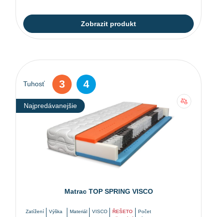
Zobrazit produkt
3
4
Tuhosť
Najpredávanejšie
Matrac TOP SPRING VISCO
Zatížení
Výška
Materiál
VISCO
ŘEŠETO
Počet