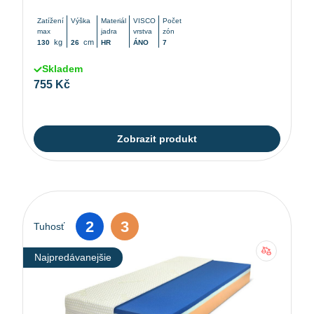
Zatížení
Výška
Materiál
VISCO
Počet
max
jadra
vrstva
zón
kg
cm
130
26
HR
ÁNO
7
Skladem
755 Kč
Zobrazit produkt
2
3
Tuhosť
Najpredávanejšie