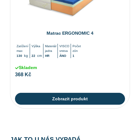
Matrac ERGONOMIC 4
Zatížení
Výška
Materiál
VISCO
Počet
max
jadra
vrstva
zón
kg
cm
130
22
HR
ÁNO
1
Skladem
368 Kč
Zobrazit produkt
JAK TO U NÁS VYPADÁ