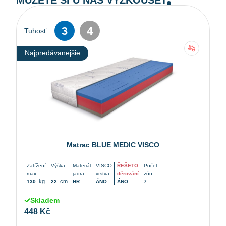
MŮŽETE SI U NÁS VYZKOUŠET
3
4
Tuhosť
Najpredávanejšie
Matrac BLUE MEDIC VISCO
Zatížení
Výška
Materiál
VISCO
ŘEŠETO
Počet
max
jadra
vrstva
děrování
zón
kg
cm
130
22
HR
ÁNO
ÁNO
7
Skladem
448 Kč