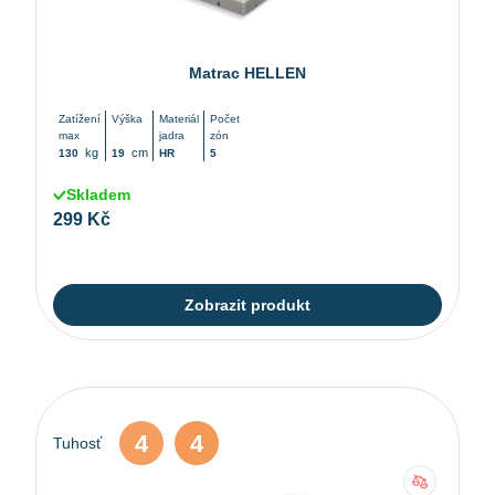
Matrac HELLEN
Zatížení
Výška
Materiál
Počet
max
jadra
zón
kg
cm
130
19
HR
5
Skladem
299 Kč
Zobrazit produkt
4
4
Tuhosť