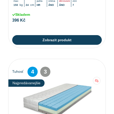
max
jadra
vrstva
děrování
zón
kg
cm
150
24
HR
ÁNO
ÁNO
7
Skladem
396 Kč
Zobrazit produkt
4
3
Tuhosť
Najpredávanejšie