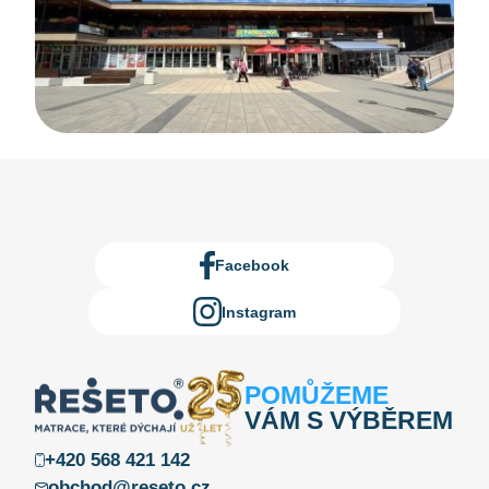
Facebook
Instagram
POMŮŽEME
VÁM S VÝBĚREM
+420 568 421 142
obchod@reseto.cz