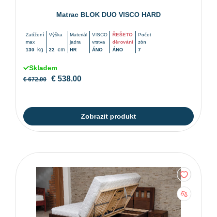
Matrac BLOK DUO VISCO HARD
Zatížení
Výška
Materiál
VISCO
ŘEŠETO
Počet
max
jadra
vrstva
děrování
zón
kg
cm
130
22
HR
ÁNO
ÁNO
7
Skladem
€
538.00
€
672.00
Zobrazit produkt