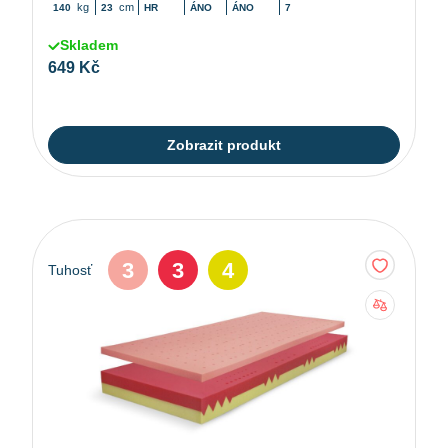
kg
cm
140
23
HR
ÁNO
ÁNO
7
Skladem
649 Kč
Zobrazit produkt
3
3
4
Tuhosť