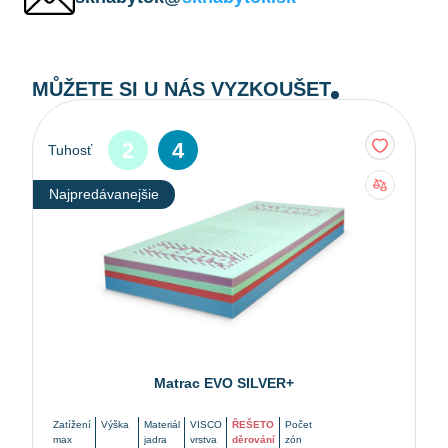
MŮŽETE SI U NÁS VYZKOUŠET
2
4
Tuhosť
Najpredávanejšie
Matrac EVO SILVER+
Zatížení
Výška
Materiál
VISCO
ŘEŠETO
Počet
max
jadra
vrstva
děrování
zón