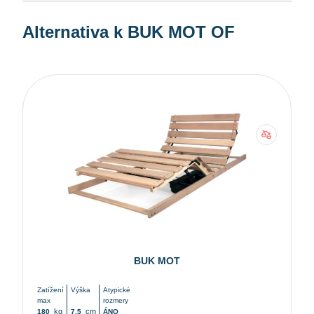
Alternativa k BUK MOT OF
BUK MOT
Zatížení
Výška
Atypické
max
rozmery
kg
cm
180
7,5
ÁNO