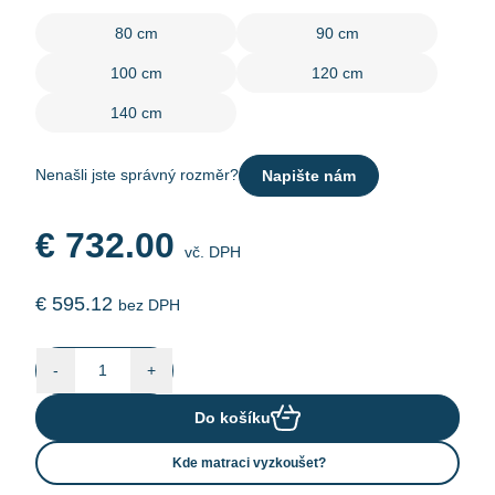
80 cm
90 cm
100 cm
120 cm
140 cm
Nenašli jste správný rozměr?
Napište nám
€
732.00
vč. DPH
€
595.12
bez DPH
-
+
Do košíku
Kde matraci vyzkoušet?