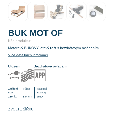
BUK MOT OF
Kód produktu:
Motorový BUKOVÝ latový rošt s bezdrôtovým ovládaním
Více detailních informací
Uložení
Bezdrátové ovládání
Zatížení
Výška
Atypické
max
rozmery
kg
cm
180
8,5
ÁNO
ZVOLTE ŠÍŘKU: