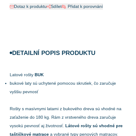
Dotaz k produktu
Sdílet
Přidat k porovnání
DETAILNÍ POPIS PRODUKTU
Latové rošty
BUK
bukové laty sú uchytené pomocou skrutiek, čo zaručuje
vyššiu pevnosť
Rošty s masívnymi latami z bukového dreva sú vhodné na
zaťaženie do 180 kg. Rám z vrstveného dreva zaručuje
vysokú pevnosť aj životnosť.
Látové rošty sú vhodné pre
taštičkové matrace
a vybrané typy penových matracov.