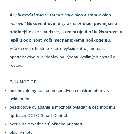
Aký je rozdiel medzi latami z bukového a smrekového
masívu?
Bukové drevo je
výrazne
tvrdšie, pevnejšie a
odolnejšie
ako smrekové, čo
zaisťuje dlhšiu životnosť a
lepšiu odolnosť voči mechanickému poškodeniu
.
Vďaka svojej hustote znesie vyššiu záťaž, menej sa
opotrebováva a je ideálny na výrobu kvalitných postelí a
roštov.
BUK MOT OF
polohovateľný rošt pomocou dvoch elektromotorov s
ovládaním
bezdrôtové ovládanie a možnosť ovládania cez mobilnú
aplikáciu OCTO Smart Control
svetlo na osvetlenie úložného priestoru
plochý motor